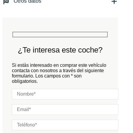
Otros datos
Tracción:
N/D
Cilindros:
N/D
Potencia:
680
CV
Peso:
KG
Marchas:
Consumo:
N/D
L/100 KM
Color:
Gris
Color interior:
Negro
¿Te interesa este coche?
Carrocería:
N/D
Puertas:
Si estás interesado en comprar este vehículo
Plazas:
contacta con nosotros a través del siguiente
formulario. Los campos con * son
obligatorios.