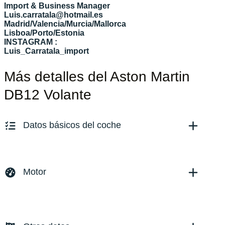
Import & Business Manager
Luis.carratala@hotmail.es
Madrid/Valencia/Murcia/Mallorca
Lisboa/Porto/Estonia
INSTAGRAM :
Luis_Carratala_import
Más detalles del Aston Martin
DB12 Volante
Datos básicos del coche
Marca y modelo:
Aston Martin DB12
Versión:
No especificado
Motor
Fecha de matriculación:
Kilómetros:
50
KM
Combustible: Gasolina
Transmisión:
Automático