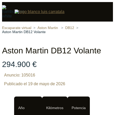
Compartir
16 fotos
‹
›
Escaparate virtual
Aston Martin
DB12
Aston Martin DB12 Volante
Aston Martin DB12 Volante
294.900 €
Anuncio: 105016
Publicado el 19 de mayo de 2026
Año
Kilómetros
Potencia