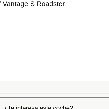
W Vantage S Roadster
¿Te interesa este coche?