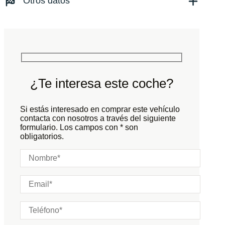
Otros datos
Tracción:
N/D
Cilindros:
N/D
Potencia:
400
CV
Peso:
KG
Marchas:
Consumo:
N/D
L/100 KM
Color:
Verde
Color interior:
Negro
¿Te interesa este coche?
Carrocería:
N/D
Puertas:
Si estás interesado en comprar este vehículo
Plazas:
contacta con nosotros a través del siguiente
formulario. Los campos con * son
obligatorios.