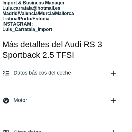
Import & Business Manager
Luis.carratala@hotmail.es
Madrid/Valencia/Murcia/Mallorca
Lisboa/Porto/Estonia
INSTAGRAM :
Luis_Carratala_import
Más detalles del Audi RS 3
Sportback 2.5 TFSI
Datos básicos del coche
Marca y modelo:
Audi RS3
Versión:
No especificado
Motor
Fecha de matriculación:
08/2023
Kilómetros:
18960
KM
Combustible: Gasolina
Transmisión:
Automático