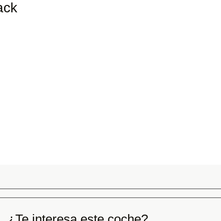
ack
¿Te interesa este coche?