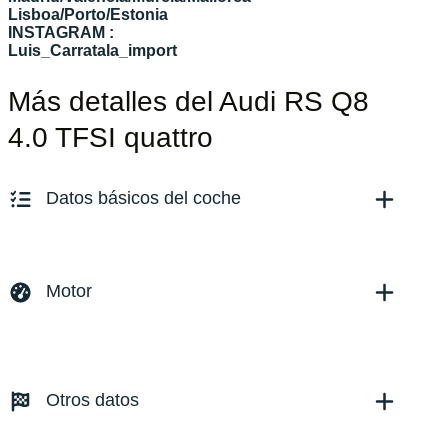
Lisboa/Porto/Estonia
INSTAGRAM :
Luis_Carratala_import
Más detalles del Audi RS Q8
4.0 TFSI quattro
Datos básicos del coche
Marca y modelo:
Audi Q8
Versión:
No especificado
Motor
Fecha de matriculación:
05/2024
Kilómetros:
12911
KM
Combustible: Gasolina
Transmisión:
Automático
Otros datos
Tracción:
N/D
Cilindros:
N/D