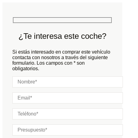
Potencia:
600
CV
Peso:
KG
Marchas:
Consumo:
N/D
L/100 KM
Color:
Gris
Color interior:
Negro
¿Te interesa este coche?
Carrocería:
N/D
Puertas:
Si estás interesado en comprar este vehículo
Plazas:
contacta con nosotros a través del siguiente
formulario. Los campos con * son
obligatorios.