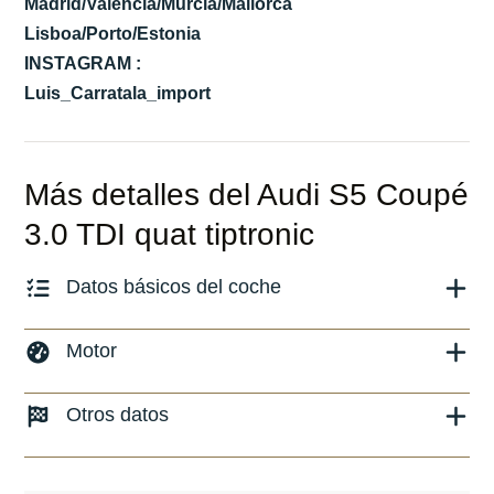
Madrid/Valencia/Murcia/Mallorca
Lisboa/Porto/Estonia
INSTAGRAM :
Luis_Carratala_import
Más detalles del Audi S5 Coupé
3.0 TDI quat tiptronic
Datos básicos del coche
Marca y modelo:
Audi S5
Motor
Versión:
No especificado
Combustible: Diesel
Otros datos
Fecha de matriculación:
06/2022
Transmisión:
Automático
Kilómetros:
21200
KM
Peso:
KG
Tracción:
N/D