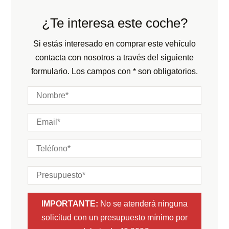
Consumo:
N/D
L/100 KM
Cilindros:
N/D
¿Te interesa este coche?
Color:
Negro
Potencia:
341
CV
Color interior:
Si estás interesado en comprar este vehículo
Marchas:
contacta con nosotros a través del siguiente
Carrocería:
N/D
formulario. Los campos con * son obligatorios.
Puertas:
Plazas:
IMPORTANTE:
No se atenderá ninguna
solicitud con un presupuesto mínimo por