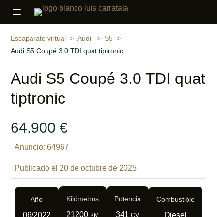
Compartir
16 fotos
‹
›
Escaparate virtual
Audi
S5
Audi S5 Coupé 3.0 TDI quat tiptronic
Audi S5 Coupé 3.0 TDI quat
tiptronic
64.900 €
Anuncio: 64967
Publicado el 20 de octubre de 2025
Kilómetros
Potencia
Año
Combustible
21200
341
06/2022
Diesel
KM
CV