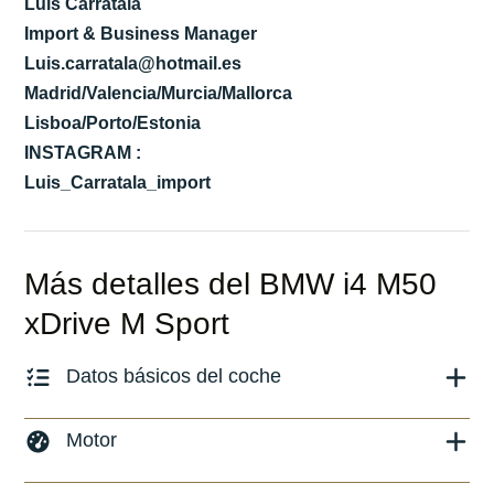
Luis Carratalá
Import & Business Manager
Luis.carratala@hotmail.es
Madrid/Valencia/Murcia/Mallorca
Lisboa/Porto/Estonia
INSTAGRAM :
Luis_Carratala_import
Más detalles del BMW i4 M50
xDrive M Sport
Datos básicos del coche
Marca y modelo:
BMW i4
Motor
Versión:
No especificado