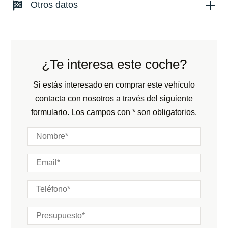
Combustible: Eléctrico
Otros datos
Fecha de matriculación:
03/2025
Transmisión:
Automático
Kilómetros:
26300
KM
Peso:
KG
Tracción:
N/D
Consumo:
N/D
L/100 KM
Cilindros:
N/D
¿Te interesa este coche?
Color:
Rojo
Potencia:
544
CV
Color interior:
Negro
Si estás interesado en comprar este vehículo
Marchas:
contacta con nosotros a través del siguiente
Carrocería:
N/D
formulario. Los campos con * son obligatorios.
Puertas:
Plazas: