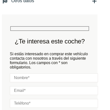
Otros datos
Tracción:
N/D
Cilindros:
N/D
Potencia:
625
CV
Peso:
KG
Marchas:
Consumo:
N/D
L/100 KM
Color:
Negro
Color interior:
Negro
¿Te interesa este coche?
Carrocería:
N/D
Puertas:
Si estás interesado en comprar este vehículo
Plazas:
contacta con nosotros a través del siguiente
formulario. Los campos con * son
obligatorios.