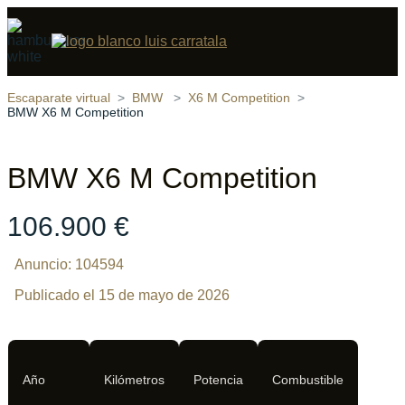
Compartir
21 fotos
‹
›
Escaparate virtual
BMW
X6 M Competition
BMW X6 M Competition
BMW X6 M Competition
106.900 €
Anuncio: 104594
Publicado el 15 de mayo de 2026
Año
Kilómetros
Potencia
Combustible