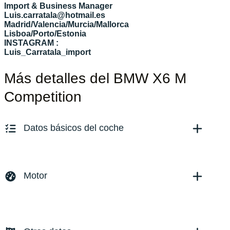
Import & Business Manager
Luis.carratala@hotmail.es
Madrid/Valencia/Murcia/Mallorca
Lisboa/Porto/Estonia
INSTAGRAM :
Luis_Carratala_import
Más detalles del BMW X6 M
Competition
Datos básicos del coche
Marca y modelo:
BMW X6 M Competition
Versión:
No especificado
Motor
Fecha de matriculación:
04/2023
Kilómetros:
43550
KM
Combustible: Gasolina
Transmisión:
Automático