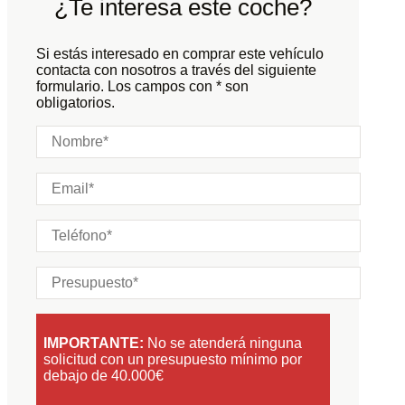
¿Te interesa este coche?
Carrocería:
N/D
Puertas:
Si estás interesado en comprar este vehículo
Plazas:
contacta con nosotros a través del siguiente
formulario. Los campos con * son
obligatorios.
IMPORTANTE:
No se atenderá ninguna
solicitud con un presupuesto mínimo por
debajo de 40.000€