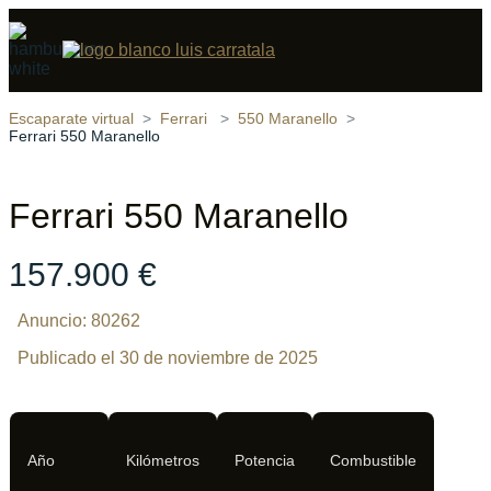
Compartir
19 fotos
‹
›
Escaparate virtual
Ferrari
550 Maranello
Ferrari 550 Maranello
Ferrari 550 Maranello
157.900 €
Anuncio: 80262
Publicado el 30 de noviembre de 2025
Año
Kilómetros
Potencia
Combustible