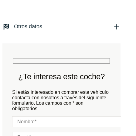
Fecha de matriculación:
09/2019
Kilómetros:
60000
KM
Combustible: Gasolina
Transmisión:
Automático
Otros datos
Tracción:
N/D
Cilindros:
N/D
Potencia:
600
CV
Peso:
KG
Marchas:
Consumo:
N/D
L/100 KM
Color:
Rojo
Color interior:
Negro
¿Te interesa este coche?
Carrocería:
N/D
Puertas:
Si estás interesado en comprar este vehículo
Plazas:
contacta con nosotros a través del siguiente
formulario. Los campos con * son
obligatorios.