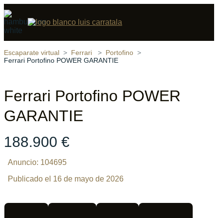
Compartir
19 fotos
‹
›
Escaparate virtual
Ferrari
Portofino
Ferrari Portofino POWER GARANTIE
Ferrari Portofino POWER
GARANTIE
188.900 €
Anuncio: 104695
Publicado el 16 de mayo de 2026