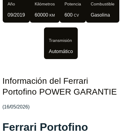
Año
Kilómetros
Potencia
Combustible
09/2019
60000
600
Gasolina
KM
CV
Transmisión
Automático
Información del Ferrari
Portofino POWER GARANTIE
(16/05/2026)
Ferrari Portofino