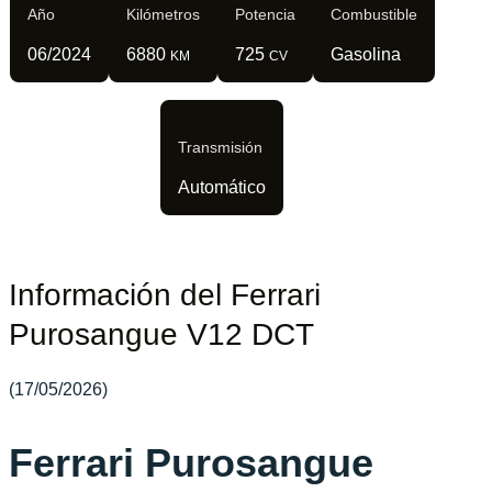
Año
Kilómetros
Potencia
Combustible
06/2024
6880
725
Gasolina
KM
CV
Transmisión
Automático
Información del Ferrari
Purosangue V12 DCT
(17/05/2026)
Ferrari Purosangue