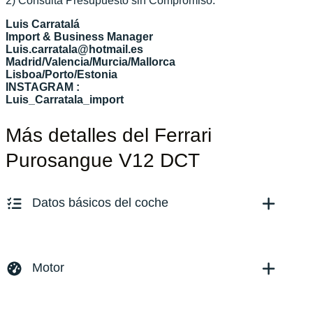
2) Consulta Presupuesto sin Compromiso.
Luis Carratalá
Import & Business Manager
Luis.carratala@hotmail.es
Madrid/Valencia/Murcia/Mallorca
Lisboa/Porto/Estonia
INSTAGRAM :
Luis_Carratala_import
Más detalles del Ferrari
Purosangue V12 DCT
Datos básicos del coche
Marca y modelo:
Ferrari Purosangue
Versión:
No especificado
Motor
Fecha de matriculación:
06/2024
Kilómetros:
6880
KM
Combustible: Gasolina