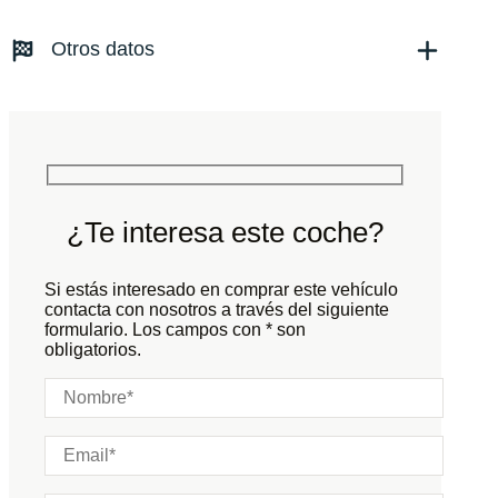
Transmisión:
Automático
Otros datos
Tracción:
N/D
Cilindros:
N/D
Potencia:
725
CV
Peso:
KG
Marchas:
Consumo:
N/D
L/100 KM
Color:
Azul
Color interior:
Negro
¿Te interesa este coche?
Carrocería:
N/D
Puertas:
Si estás interesado en comprar este vehículo
Plazas:
contacta con nosotros a través del siguiente
formulario. Los campos con * son
obligatorios.