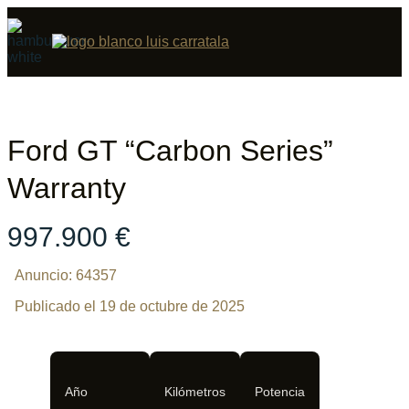
Compartir
13 fotos
‹
›
Ford GT “Carbon Series”
Warranty
997.900 €
Anuncio: 64357
Publicado el 19 de octubre de 2025
Año
Kilómetros
Potencia