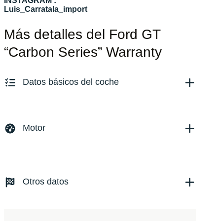
INSTAGRAM :
Luis_Carratala_import
Más detalles del Ford GT
“Carbon Series” Warranty
Datos básicos del coche
Marca y modelo:
Versión:
No especificado
Motor
Fecha de matriculación:
Kilómetros:
55
KM
Combustible: Gasolina
Transmisión:
Automático
Otros datos
Tracción:
N/D
Cilindros:
N/D
Potencia:
656
CV
Peso:
KG