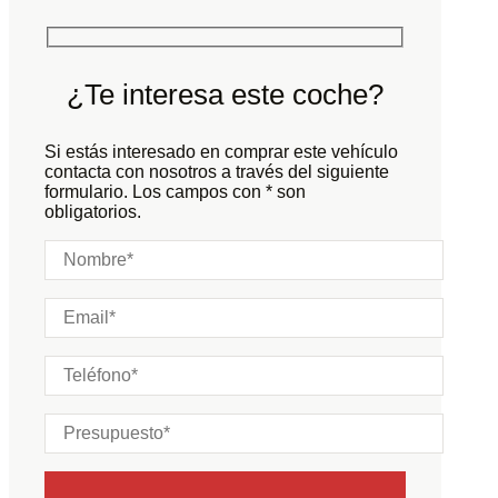
Marchas:
Consumo:
N/D
L/100 KM
Color:
Gris
Color interior:
¿Te interesa este coche?
Carrocería:
N/D
Puertas:
Si estás interesado en comprar este vehículo
Plazas:
contacta con nosotros a través del siguiente
formulario. Los campos con * son
obligatorios.