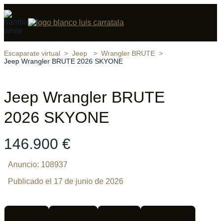
Compartir
23 fotos
‹
›
Escaparate virtual
Jeep
Wrangler BRUTE
Jeep Wrangler BRUTE 2026 SKYONE
Jeep Wrangler BRUTE
2026 SKYONE
146.900 €
Anuncio: 108937
Publicado el 17 de junio de 2026