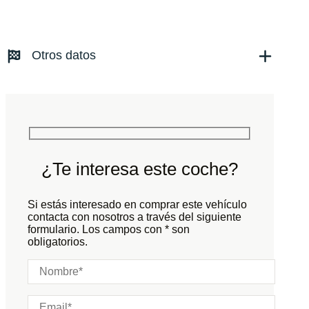
Kilómetros:
10
KM
Combustible: Gasolina
Transmisión:
Automático
Otros datos
Tracción:
N/D
Cilindros:
N/D
Potencia:
272
CV
Peso:
KG
Marchas:
Consumo:
N/D
L/100 KM
Color:
Beige
Color interior:
Marrón
¿Te interesa este coche?
Carrocería:
N/D
Puertas:
Si estás interesado en comprar este vehículo
Plazas:
contacta con nosotros a través del siguiente
formulario. Los campos con * son
obligatorios.