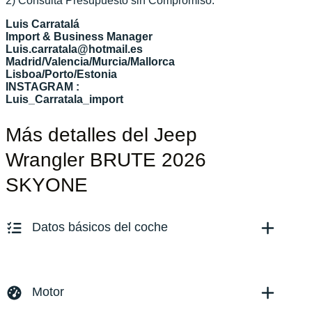
2) Consulta Presupuesto sin Compromiso.
Luis Carratalá
Import & Business Manager
Luis.carratala@hotmail.es
Madrid/Valencia/Murcia/Mallorca
Lisboa/Porto/Estonia
INSTAGRAM :
Luis_Carratala_import
Más detalles del Jeep
Wrangler BRUTE 2026
SKYONE
Datos básicos del coche
Marca y modelo:
Jeep Wrangler BRUTE
Versión:
No especificado
Motor
Fecha de matriculación:
02/2026