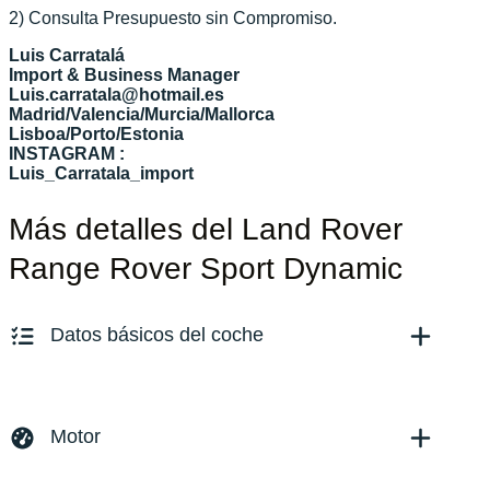
2) Consulta Presupuesto sin Compromiso.
Luis Carratalá
Import & Business Manager
Luis.carratala@hotmail.es
Madrid/Valencia/Murcia/Mallorca
Lisboa/Porto/Estonia
INSTAGRAM :
Luis_Carratala_import
Más detalles del Land Rover
Range Rover Sport Dynamic
Datos básicos del coche
Marca y modelo:
Land Rover Range Rover P 300
Versión:
No especificado
Motor
Fecha de matriculación:
01/2023