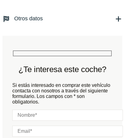
Kilómetros:
55000
KM
Combustible: Diesel
Transmisión:
Automático
Otros datos
Tracción:
N/D
Cilindros:
N/D
Potencia:
300
CV
Peso:
KG
Marchas:
Consumo:
N/D
L/100 KM
Color:
Negro
Color interior:
Negro
¿Te interesa este coche?
Carrocería:
N/D
Puertas:
Si estás interesado en comprar este vehículo
Plazas:
contacta con nosotros a través del siguiente
formulario. Los campos con * son
obligatorios.