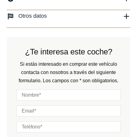
Versión:
No especificado
Combustible: Gasolina
Otros datos
Fecha de matriculación:
Transmisión:
Automático
Kilómetros:
50
KM
Peso:
KG
Tracción:
N/D
Consumo:
N/D
L/100 KM
Cilindros:
N/D
¿Te interesa este coche?
Color:
Negro
Potencia:
900
CV
Color interior:
Amarillo
Si estás interesado en comprar este vehículo
Marchas:
contacta con nosotros a través del siguiente
Carrocería:
N/D
formulario. Los campos con * son obligatorios.
Puertas:
Plazas: