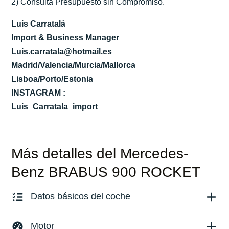
2) Consulta Presupuesto sin Compromiso.
Luis Carratalá
Import & Business Manager
Luis.carratala@hotmail.es
Madrid/Valencia/Murcia/Mallorca
Lisboa/Porto/Estonia
INSTAGRAM :
Luis_Carratala_import
Más detalles del Mercedes-
Benz BRABUS 900 ROCKET
Datos básicos del coche
Marca y modelo:
GLE 63 Coupé
Motor