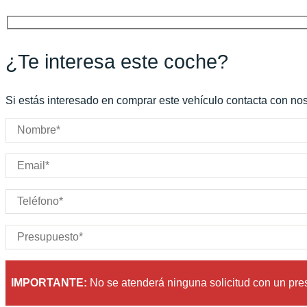
Potencia:
571
CV
Peso:
KG
Marchas:
Consumo:
N/D
L/100 KM
¿Te interesa este coche?
Color:
Gris
Color interior:
Negro
Carrocería:
N/D
Si estás interesado en comprar este vehículo contacta con noso
Puertas:
Plazas:
IMPORTANTE:
No se atenderá ninguna solicitud con un pr