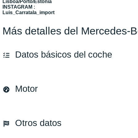
Lisboa/Porto/Estonia
INSTAGRAM :
Luis_Carratala_import
Más detalles del Mercedes
Datos básicos del coche
Marca y modelo:
Mercedes Benz G 63 AMG
Motor
Versión:
No especificado
Fecha de matriculación:
03/2018
Kilómetros:
75905
KM
Combustible: Gasolina
Otros datos
Transmisión:
Automático
Tracción:
N/D
Cilindros:
N/D