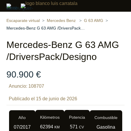
Compartir
14 fotos
‹
›
Escaparate virtual
Mercedes Benz
G 63 AMG
Mercedes-Benz G 63 AMG /DriversPack/Designo
Mercedes-Benz G 63 AMG
/DriversPack/Designo
90.900 €
Anuncio: 108707
Publicado el 15 de junio de 2026
Kilómetros
Potencia
Año
Combustible
62394
571
07/2017
Gasolina
KM
CV