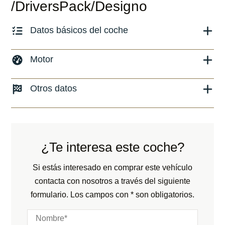
/DriversPack/Designo
Datos básicos del coche
Marca y modelo:
Mercedes Benz G 63 AMG
Motor
Versión:
No especificado
Combustible: Gasolina
Otros datos
Fecha de matriculación:
07/2017
Transmisión:
Automático
Kilómetros:
62394
KM
Peso:
KG
Tracción:
N/D
Consumo:
N/D
L/100 KM
Cilindros:
N/D
¿Te interesa este coche?
Color:
Blanco
Potencia:
571
CV
Color interior:
Negro
Si estás interesado en comprar este vehículo
Marchas:
contacta con nosotros a través del siguiente
Carrocería:
N/D
formulario. Los campos con * son obligatorios.
Puertas:
Plazas: