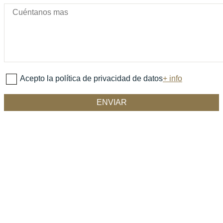
Acepto la política de privacidad de datos
+ info
Tu opinión nos importa
Si te has interesado por un coche o has llegado a adquirir
uno de nuestros vehículos, nos encantaría que nos contaras
cómo te has sentido y qué tal lo hemos hecho.
Tu puntuación global
Título de tu reseña