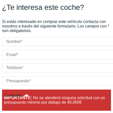
¿Te interesa este coche?
Color:
Gris
Color interior:
Negro
Carrocería:
N/D
Si estás interesado en comprar este vehículo contacta con
Puertas:
nosotros a través del siguiente formulario. Los campos con *
son obligatorios.
Plazas:
Compartir
IMPORTANTE:
No se atenderá ninguna solicitud con un
presupuesto mínimo por debajo de 40.000€