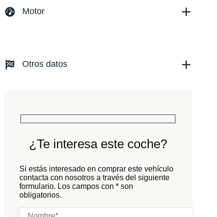
EXCLUSIVE
Motor
Versión:
No especificado
Fecha de matriculación:
07/2019
Combustible: Diesel
Kilómetros:
76425
KM
Transmisión:
Automático
Otros datos
Tracción:
N/D
Cilindros:
N/D
Potencia:
239
CV
Peso:
KG
Marchas:
Consumo:
N/D
L/100 KM
Color:
Negro
Color interior:
Negro
¿Te interesa este coche?
Carrocería:
N/D
Puertas:
Si estás interesado en comprar este vehículo
Plazas:
contacta con nosotros a través del siguiente
formulario. Los campos con * son
obligatorios.