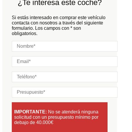
¿Te interesa este coche?
Carrocería:
N/D
Puertas:
Si estás interesado en comprar este vehículo
Plazas:
contacta con nosotros a través del siguiente
formulario. Los campos con * son
obligatorios.
IMPORTANTE:
No se atenderá ninguna
solicitud con un presupuesto mínimo por
debajo de 40.000€