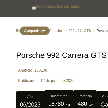
Escaparate virtual
Compartir
Porsche
992 / 911 GTS
Porsch
Porsche 992 Carrera GTS
Anuncio: 108138
Publicado el 12 de junio de 2026
Kilómetros
Potencia
Año
Com
16780
480
06/2023
Ga
KM
CV