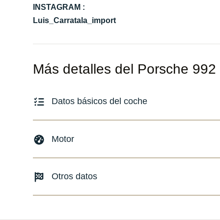
INSTAGRAM :
Luis_Carratala_import
Más detalles del Porsche 992
Datos básicos del coche
Marca y modelo:
Porsche 992 / 911 GTS
Motor
Versión:
No especificado
Fecha de matriculación:
06/2023
Combustible: Gasolina
Otros datos
Kilómetros:
16780
KM
Transmisión:
Automático
Tracción:
N/D
Peso:
KG
Cilindros:
N/D
Consumo:
N/D
L/100 KM