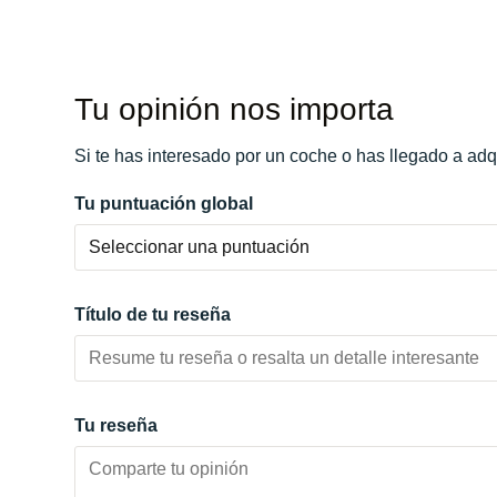
Potencia:
480
CV
Color:
Negro
Marchas:
Color interior:
Negro
Tu opinión nos importa
Carrocería:
N/D
Puertas:
Si te has interesado por un coche o has llegado a adq
Plazas:
Tu puntuación global
Título de tu reseña
Tu reseña