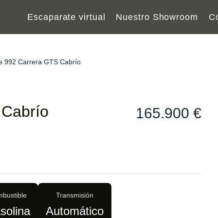
Escaparate virtual
Nuestro Showroom
C
e 992 Carrera GTS Cabrío
 Cabrío
165.900 €
bustible
Transmisión
solina
Automático