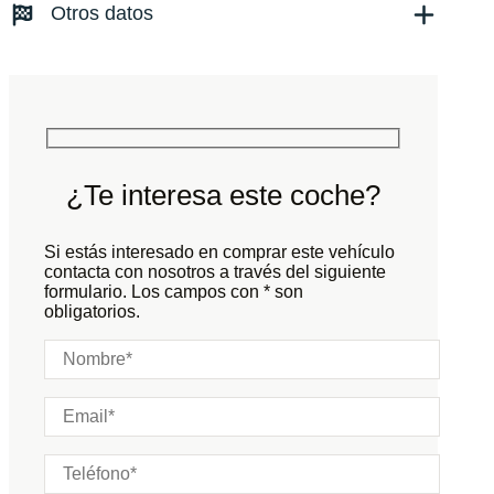
Otros datos
Tracción:
N/D
Cilindros:
N/D
Potencia:
460
CV
Peso:
KG
Marchas:
Consumo:
N/D
L/100 KM
Color:
Negro
Color interior:
Negro
¿Te interesa este coche?
Carrocería:
N/D
Puertas:
Si estás interesado en comprar este vehículo
Plazas:
contacta con nosotros a través del siguiente
formulario. Los campos con * son
obligatorios.