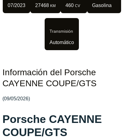
07/2023
27468
460
Gasolina
KM
CV
Transmisión
Automático
Información del Porsche
CAYENNE COUPE/GTS
(09/05/2026)
Porsche CAYENNE
COUPE/GTS