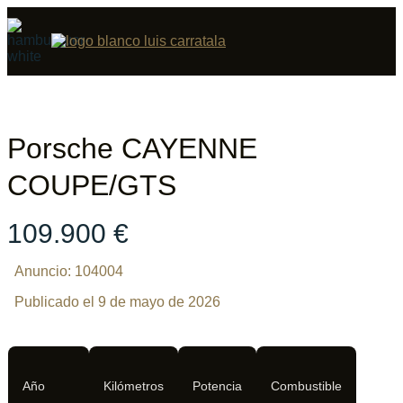
Compartir
17 fotos
‹
›
Porsche CAYENNE
COUPE/GTS
109.900 €
Anuncio: 104004
Publicado el 9 de mayo de 2026
Año
Kilómetros
Potencia
Combustible