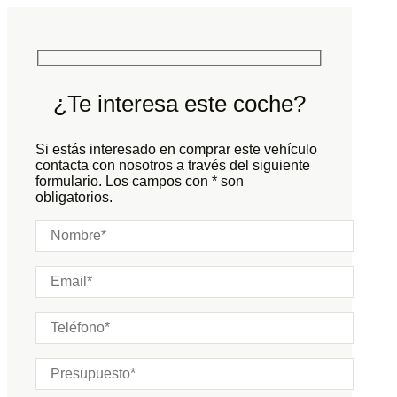
Potencia:
517
CV
Peso:
KG
Marchas:
Consumo:
N/D
L/100 KM
Color:
Gris
Color interior:
Gris
¿Te interesa este coche?
Carrocería:
N/D
Puertas:
Si estás interesado en comprar este vehículo
Plazas:
contacta con nosotros a través del siguiente
formulario. Los campos con * son
obligatorios.