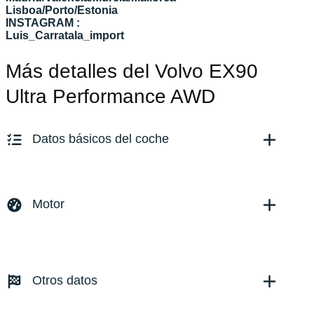
Lisboa/Porto/Estonia
INSTAGRAM :
Luis_Carratala_import
Más detalles del Volvo EX90
Ultra Performance AWD
Datos básicos del coche
Marca y modelo:
Volvo EX90
Versión:
No especificado
Motor
Fecha de matriculación:
09/2024
Kilómetros:
300
KM
Combustible: Eléctrico
Transmisión:
Automático
Otros datos
Tracción:
N/D
Cilindros:
N/D