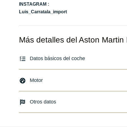
INSTAGRAM :
Luis_Carratala_import
Más detalles del Aston Marti
Datos básicos del coche
Marca y modelo:
Aston Martin DB12
Motor
Versión:
No especificado
Fecha de matriculación:
04/2024
Combustible: Gasolina
Otros datos
Kilómetros:
10990
KM
Transmisión:
Automático
Tracción:
N/D
Peso:
KG
Cilindros:
N/D
Consumo:
N/D
L/100 KM