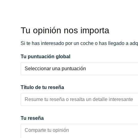
Potencia:
680
CV
Color:
Azul
Marchas:
Color interior:
Beige
Tu opinión nos importa
Carrocería:
N/D
Puertas:
Si te has interesado por un coche o has llegado a adq
Plazas:
Tu puntuación global
Título de tu reseña
Tu reseña