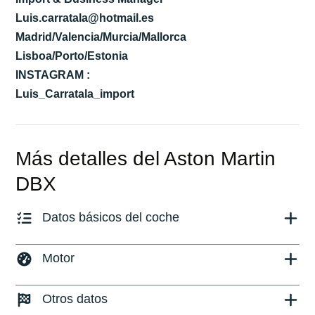
Luis.carratala@hotmail.es
Madrid/Valencia/Murcia/Mallorca
Lisboa/Porto/Estonia
INSTAGRAM :
Luis_Carratala_import
Más detalles del Aston Martin
DBX
Datos básicos del coche
Marca y modelo:
Aston Martin DBX
Motor
Versión:
No especificado
Combustible: Gasolina
Otros datos
Fecha de matriculación:
02/2024