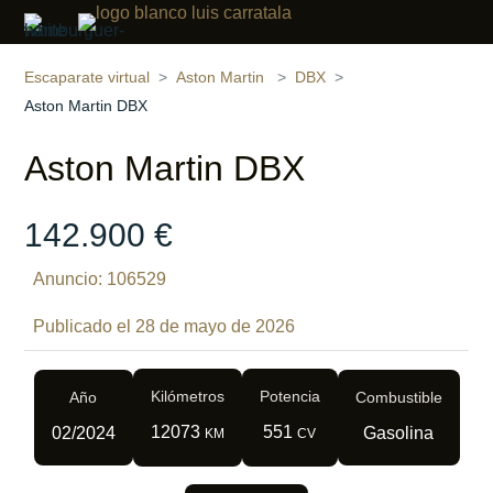
Compartir
23 fotos
‹
›
Escaparate virtual
Aston Martin
DBX
Aston Martin DBX
Aston Martin DBX
142.900 €
Anuncio: 106529
Publicado el 28 de mayo de 2026
Kilómetros
Potencia
Año
Combustible
12073
551
02/2024
Gasolina
KM
CV