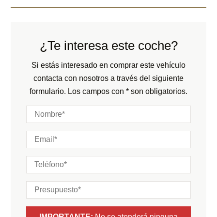
Transmisión:
Automático
Kilómetros:
12073
KM
Peso:
KG
Tracción:
N/D
Consumo:
N/D
L/100 KM
Cilindros:
N/D
¿Te interesa este coche?
Color:
Plata
Potencia:
551
CV
Color interior:
Negro
Si estás interesado en comprar este vehículo
Marchas:
contacta con nosotros a través del siguiente
Carrocería:
N/D
formulario. Los campos con * son obligatorios.
Puertas:
Plazas:
IMPORTANTE:
No se atenderá ninguna