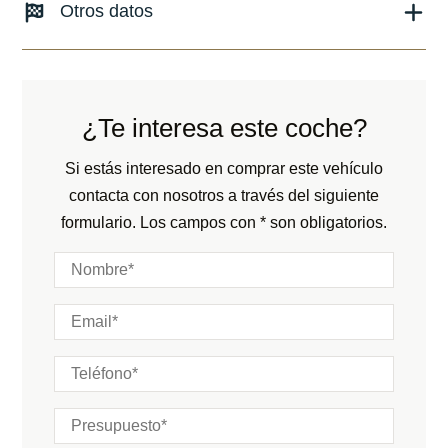
Combustible: Gasolina
Otros datos
Fecha de matriculación:
12/2023
Transmisión:
Automático
Kilómetros:
37900
KM
Peso:
KG
Tracción:
N/D
Consumo:
N/D
L/100 KM
Cilindros:
N/D
¿Te interesa este coche?
Color:
Verde
Potencia:
707
CV
Color interior:
Marrón
Si estás interesado en comprar este vehículo
Marchas:
contacta con nosotros a través del siguiente
Carrocería:
N/D
formulario. Los campos con * son obligatorios.
Puertas:
Plazas: