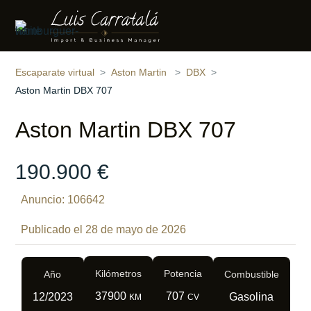
Compartir
14 fotos
‹
›
Escaparate virtual
Aston Martin
DBX
Aston Martin DBX 707
Aston Martin DBX 707
190.900 €
Anuncio: 106642
Publicado el 28 de mayo de 2026
Kilómetros
Potencia
Año
Combustible
37900
707
12/2023
Gasolina
KM
CV