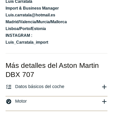
Luis Carratalá
Import & Business Manager
Luis.carratala@hotmail.es
Madrid/Valencia/Murcia/Mallorca
Lisboa/Porto/Estonia
INSTAGRAM :
Luis_Carratala_import
Más detalles del Aston Martin
DBX 707
Datos básicos del coche
Marca y modelo:
Aston Martin DBX
Motor
Versión:
No especificado