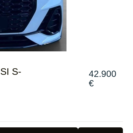
SI S-
42.900
€