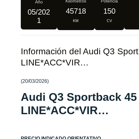
Kilómetros
Potencia
Año
45718
150
05/202
1
KM
CV
Información del Audi Q3 Spor
LINE*ACC*VIR…
(20/03/2026)
Audi Q3 Sportback 45
LINE*ACC*VIR…
PRECIO INDICADO ORIENTATIVO