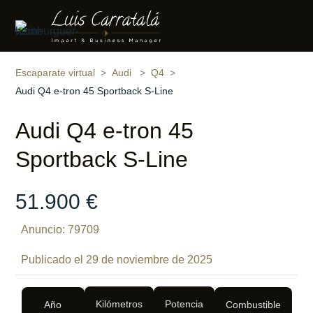
Compartir
9 fotos
‹
›
Escaparate virtual
Audi
Q4
Audi Q4 e-tron 45 Sportback S-Line
Audi Q4 e-tron 45
Sportback S-Line
51.900 €
Anuncio: 79709
Publicado el 29 de noviembre de 2025
Kilómetros
Potencia
Año
Combustible