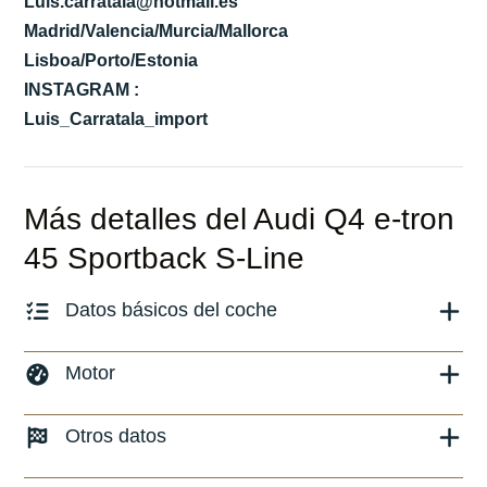
Luis.carratala@hotmail.es
Madrid/Valencia/Murcia/Mallorca
Lisboa/Porto/Estonia
INSTAGRAM :
Luis_Carratala_import
Más detalles del Audi Q4 e-tron
45 Sportback S-Line
Datos básicos del coche
Marca y modelo:
Audi Q4
Motor
Versión:
No especificado
Combustible: Eléctrico
Otros datos
Fecha de matriculación:
02/2024
Transmisión:
Automático
Kilómetros:
19999
KM