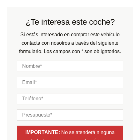
Peso:
KG
Tracción:
N/D
Consumo:
N/D
L/100 KM
Cilindros:
N/D
¿Te interesa este coche?
Color:
Azul
Potencia:
286
CV
Color interior:
Negro
Si estás interesado en comprar este vehículo
Marchas:
contacta con nosotros a través del siguiente
Carrocería:
N/D
formulario. Los campos con * son obligatorios.
Puertas:
Plazas:
IMPORTANTE:
No se atenderá ninguna