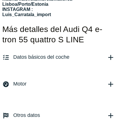
Lisboa/Porto/Estonia
INSTAGRAM :
Luis_Carratala_import
Más detalles del Audi Q4 e-
tron 55 quattro S LINE
Datos básicos del coche
Marca y modelo:
Audi Q4
Versión:
No especificado
Motor
Fecha de matriculación:
01/2024
Kilómetros:
20534
KM
Combustible: Eléctrico
Transmisión:
Automático
Otros datos
Tracción:
N/D
Cilindros:
N/D