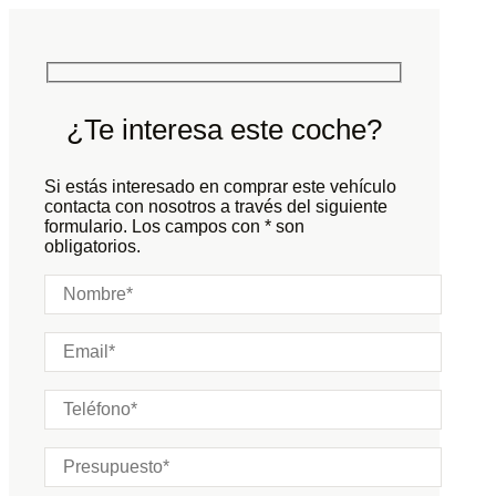
Potencia:
340
CV
Peso:
KG
Marchas:
Consumo:
N/D
L/100 KM
Color:
Negro
Color interior:
Negro
¿Te interesa este coche?
Carrocería:
N/D
Puertas:
Si estás interesado en comprar este vehículo
Plazas:
contacta con nosotros a través del siguiente
formulario. Los campos con * son
obligatorios.