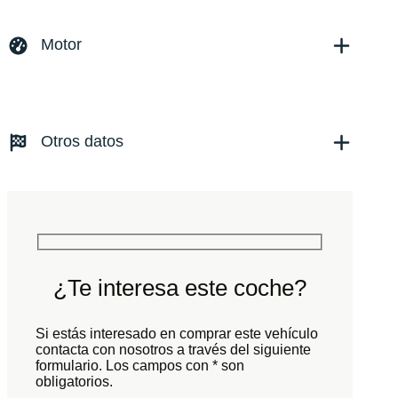
Marca y modelo:
Audi RS4
Versión:
No especificado
Motor
Fecha de matriculación:
08/2022
Kilómetros:
49535
KM
Combustible: Gasolina
Transmisión:
Automático
Otros datos
Tracción:
N/D
Cilindros:
N/D
Potencia:
450
CV
Peso:
KG
Marchas:
Consumo:
N/D
L/100 KM
Color:
Negro
Color interior:
Negro
¿Te interesa este coche?
Carrocería:
N/D
Puertas:
Si estás interesado en comprar este vehículo
Plazas:
contacta con nosotros a través del siguiente
formulario. Los campos con * son
obligatorios.