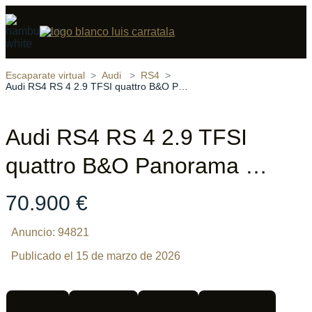
Compartir
18 fotos
‹
›
Escaparate virtual
Audi
RS4
Audi RS4 RS 4 2.9 TFSI quattro B&O Panorama …
Audi RS4 RS 4 2.9 TFSI
quattro B&O Panorama …
70.900 €
Anuncio: 94821
Publicado el 15 de marzo de 2026