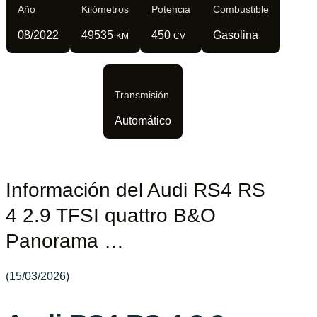
Año
Kilómetros
Potencia
Combustible
08/2022
49535
450
Gasolina
KM
CV
Transmisión
Automático
Información del Audi RS4 RS
4 2.9 TFSI quattro B&O
Panorama …
(15/03/2026)