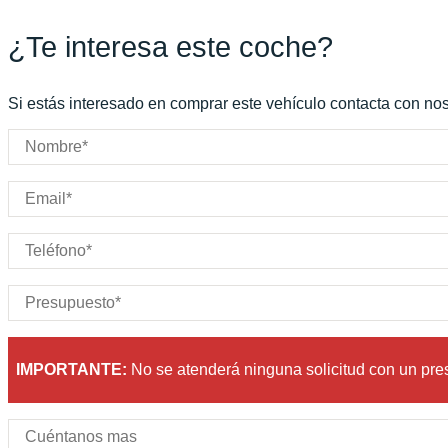
Marchas:
Consumo:
N/D
L/100 KM
¿Te interesa este coche?
Color:
Gris
Color interior:
Naranja
Carrocería:
N/D
Si estás interesado en comprar este vehículo contacta con noso
Puertas:
Plazas:
IMPORTANTE:
No se atenderá ninguna solicitud con un pr