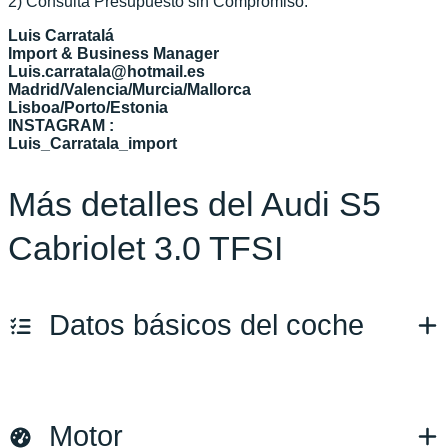
2) Consulta Presupuesto sin Compromiso.
Luis Carratalá
Import & Business Manager
Luis.carratala@hotmail.es
Madrid/Valencia/Murcia/Mallorca
Lisboa/Porto/Estonia
INSTAGRAM :
Luis_Carratala_import
Más detalles del Audi S5
Cabriolet 3.0 TFSI
Datos básicos del coche
Marca y modelo:
Audi S5
Motor
Versión:
No especificado