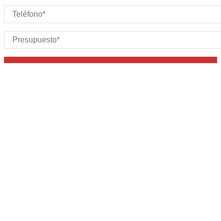
IMPORTANTE:
No se atenderá ninguna solicitud con un
presupuesto mínimo por debajo de 40.000€
Acepto la política de privacidad de datos
+ info