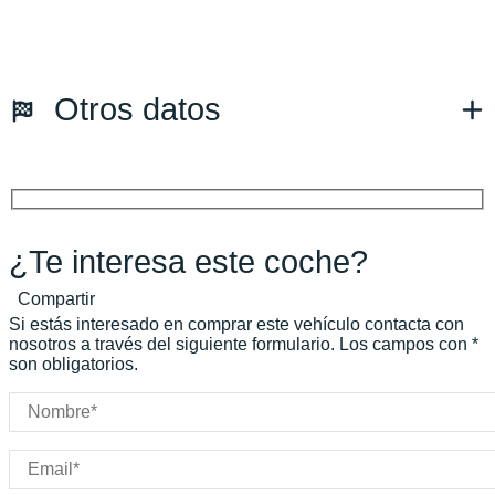
Fecha de matriculación:
02/2024
Kilómetros:
15034
KM
Combustible: Gasolina
Otros datos
Transmisión:
Automático
Tracción:
N/D
Cilindros:
N/D
Potencia:
354
CV
Peso:
KG
Marchas:
Consumo:
N/D
L/100 KM
¿Te interesa este coche?
Color:
Negro
Color interior:
Compartir
Carrocería:
N/D
Si estás interesado en comprar este vehículo contacta con
Puertas:
nosotros a través del siguiente formulario. Los campos con *
son obligatorios.
Plazas: