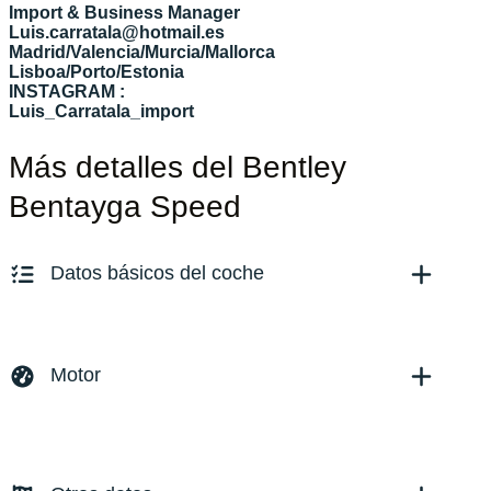
Import & Business Manager
Luis.carratala@hotmail.es
Madrid/Valencia/Murcia/Mallorca
Lisboa/Porto/Estonia
INSTAGRAM :
Luis_Carratala_import
Más detalles del Bentley
Bentayga Speed
Datos básicos del coche
Marca y modelo:
Bentley Bentayga
Versión:
No especificado
Motor
Fecha de matriculación:
Kilómetros:
100
KM
Combustible: Gasolina
Transmisión:
Automático