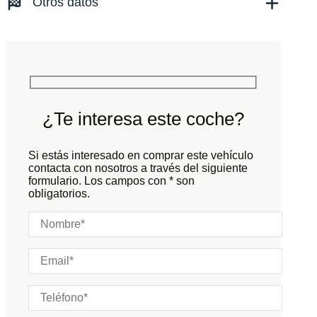
Otros datos
Tracción:
N/D
Cilindros:
N/D
Potencia:
650
CV
Peso:
KG
Marchas:
Consumo:
N/D
L/100 KM
Color:
Gris
Color interior:
Negro
¿Te interesa este coche?
Carrocería:
N/D
Puertas:
Si estás interesado en comprar este vehículo
Plazas:
contacta con nosotros a través del siguiente
formulario. Los campos con * son
obligatorios.