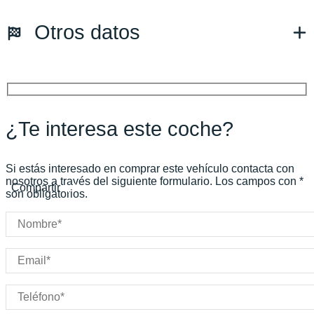
Combustible: Eléctrico
Otros datos
Transmisión:
Automático
Tracción:
N/D
Cilindros:
N/D
Potencia:
601
CV
Peso:
KG
Marchas:
Consumo:
N/D
L/100 KM
¿Te interesa este coche?
Color:
Azul
Color interior:
Gris
Carrocería:
N/D
Si estás interesado en comprar este vehículo contacta con
Puertas:
nosotros a través del siguiente formulario. Los campos con *
Compartir
son obligatorios.
Plazas: