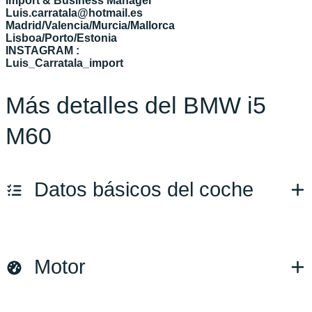
Import & Business Manager
Luis.carratala@hotmail.es
Madrid/Valencia/Murcia/Mallorca
Lisboa/Porto/Estonia
INSTAGRAM :
Luis_Carratala_import
Más detalles del BMW i5
M60
Datos básicos del coche
Marca y modelo:
BMW i5
Motor
Versión:
No especificado
Fecha de matriculación:
07/2023
Kilómetros:
42505
KM