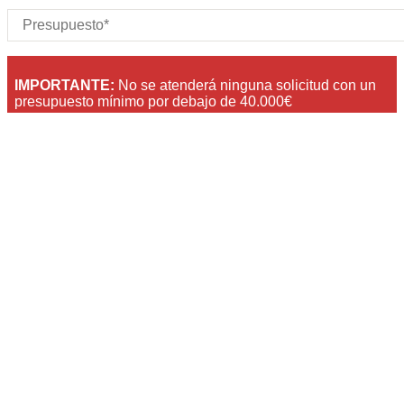
IMPORTANTE:
No se atenderá ninguna solicitud con un
presupuesto mínimo por debajo de 40.000€
Acepto la política de privacidad de datos
+ info
Tu opinión nos importa