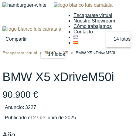
Escaparate virtual
Nuestro Showroom
Cómo trabajamos
Contacto
Compartir
14 fotos
Escaparate virtual
BMW
X5
BMW X5 xDriveM50i
14 fotos
‹
›
BMW X5 xDriveM50i
90.900 €
Anuncio: 3227
Publicado el 27 de junio de 2025
Año