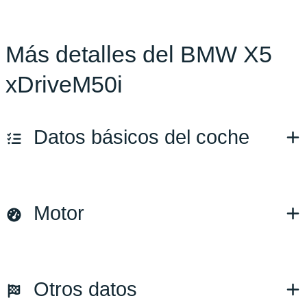
Más detalles del BMW X5
xDriveM50i
Datos básicos del coche
Marca y modelo:
BMW X5
Motor
Versión:
No especificado
Fecha de matriculación:
04/2022
Kilómetros:
16765
KM
Combustible: Gasolina
Otros datos
Transmisión:
Automático
Tracción:
N/D