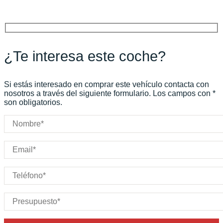
Cilindros:
N/D
Potencia:
530
CV
Peso:
KG
Marchas:
Consumo:
N/D
L/100 KM
¿Te interesa este coche?
Color:
Negro
Color interior:
Carrocería:
N/D
Si estás interesado en comprar este vehículo contacta con
Puertas:
nosotros a través del siguiente formulario. Los campos con *
son obligatorios.
Plazas: