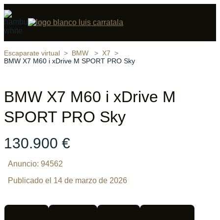
Compartir
13 fotos
‹
›
Escaparate virtual
BMW
X7
BMW X7 M60 i xDrive M SPORT PRO Sky
BMW X7 M60 i xDrive M
SPORT PRO Sky
130.900 €
Anuncio: 94562
Publicado el 14 de marzo de 2026