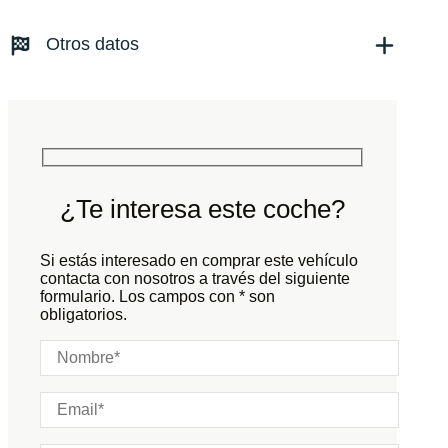
Transmisión:
Automático
Otros datos
Tracción:
N/D
Cilindros:
N/D
Potencia:
530
CV
Peso:
KG
Marchas:
Consumo:
N/D
L/100 KM
Color:
Blanco
Color interior:
Negro
¿Te interesa este coche?
Carrocería:
N/D
Puertas:
Si estás interesado en comprar este vehículo
Plazas:
contacta con nosotros a través del siguiente
formulario. Los campos con * son
obligatorios.