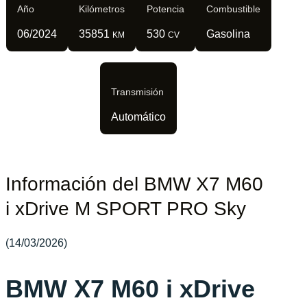
Año
Kilómetros
Potencia
Combustible
06/2024
35851
530
Gasolina
KM
CV
Transmisión
Automático
Información del BMW X7 M60
i xDrive M SPORT PRO Sky
(14/03/2026)
BMW X7 M60 i xDrive