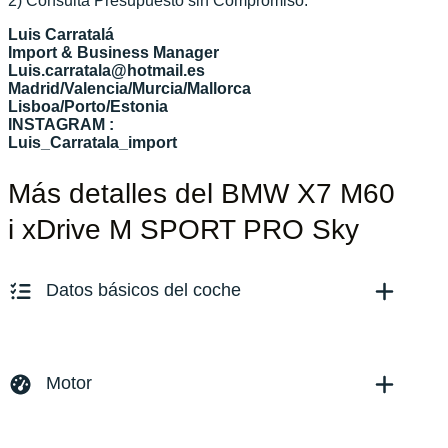
2) Consulta Presupuesto sin Compromiso.
Luis Carratalá
Import & Business Manager
Luis.carratala@hotmail.es
Madrid/Valencia/Murcia/Mallorca
Lisboa/Porto/Estonia
INSTAGRAM :
Luis_Carratala_import
Más detalles del BMW X7 M60
i xDrive M SPORT PRO Sky
Datos básicos del coche
Marca y modelo:
BMW X7
Versión:
No especificado
Motor
Fecha de matriculación:
06/2024
Kilómetros:
35851
KM
Combustible: Gasolina