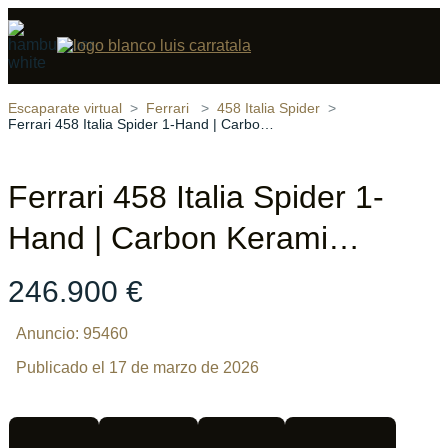
Compartir
21 fotos
‹
›
Escaparate virtual
Ferrari
458 Italia Spider
Ferrari 458 Italia Spider 1-Hand | Carbon Kerami…
Ferrari 458 Italia Spider 1-
Hand | Carbon Kerami…
246.900 €
Anuncio: 95460
Publicado el 17 de marzo de 2026