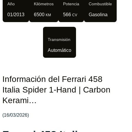
Año
Kilómetros
Potencia
Combustible
01/2013
6500
566
Gasolina
KM
CV
Transmisión
Automático
Información del Ferrari 458
Italia Spider 1-Hand | Carbon
Kerami…
(16/03/2026)