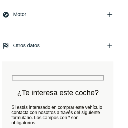
Marca y modelo:
Ferrari 458 Italia Spider
Versión:
No especificado
Motor
Fecha de matriculación:
01/2013
Kilómetros:
6500
KM
Combustible: Gasolina
Transmisión:
Automático
Otros datos
Tracción:
N/D
Cilindros:
N/D
Potencia:
566
CV
Peso:
KG
Marchas:
Consumo:
N/D
L/100 KM
Color:
Gris
Color interior:
Negro
¿Te interesa este coche?
Carrocería:
N/D
Puertas:
Si estás interesado en comprar este vehículo
Plazas:
contacta con nosotros a través del siguiente
formulario. Los campos con * son
obligatorios.