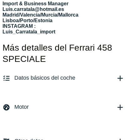
Import & Business Manager
Luis.carratala@hotmail.es
Madrid/Valencia/Murcia/Mallorca
Lisboa/Porto/Estonia
INSTAGRAM :
Luis_Carratala_import
Más detalles del Ferrari 458
SPECIALE
Datos básicos del coche
Marca y modelo:
Ferrari 458 Speciale
Versión:
No especificado
Motor
Fecha de matriculación:
12/2013
Kilómetros:
6240
KM
Combustible: Gasolina
Transmisión:
Automático