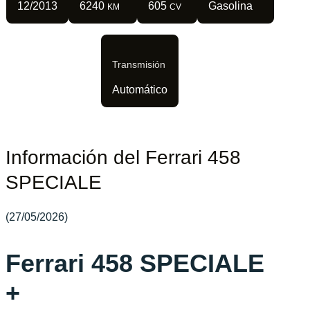
12/2013
6240
605
Gasolina
KM
CV
Transmisión
Automático
Información del Ferrari 458
SPECIALE
(27/05/2026)
Ferrari 458 SPECIALE
+