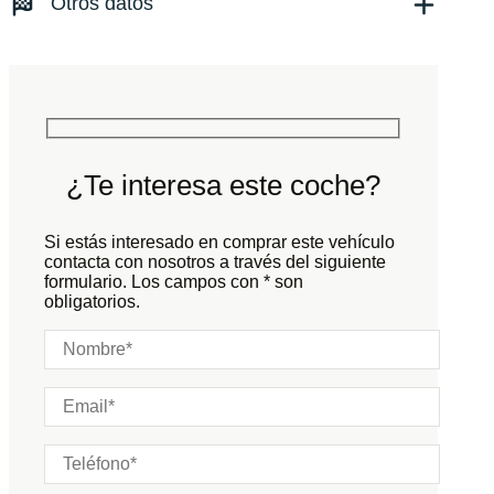
Otros datos
Tracción:
N/D
Cilindros:
N/D
Potencia:
605
CV
Peso:
KG
Marchas:
Consumo:
N/D
L/100 KM
Color:
Rojo
Color interior:
Negro
¿Te interesa este coche?
Carrocería:
N/D
Puertas:
Si estás interesado en comprar este vehículo
Plazas:
contacta con nosotros a través del siguiente
formulario. Los campos con * son
obligatorios.