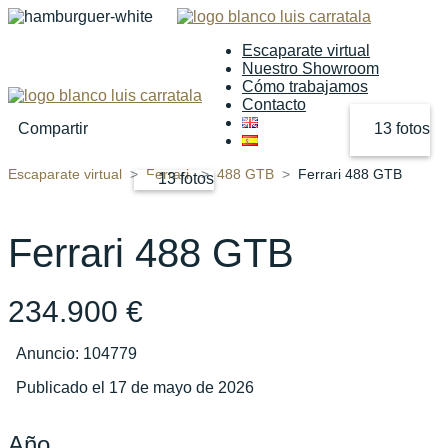
Escaparate virtual
Nuestro Showroom
Cómo trabajamos
Contacto
Compartir
13 fotos
Escaparate virtual
Ferrari
488 GTB
Ferrari 488 GTB
13 fotos
‹
›
Ferrari 488 GTB
234.900 €
Anuncio: 104779
Publicado el 17 de mayo de 2026
Año