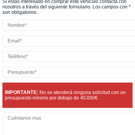
Si estás interesado en comprar este vehículo contacta con
Puertas:
nosotros a través del siguiente formulario. Los campos con *
son obligatorios.
Plazas:
IMPORTANTE:
No se atenderá ninguna solicitud con un
presupuesto mínimo por debajo de 40.000€