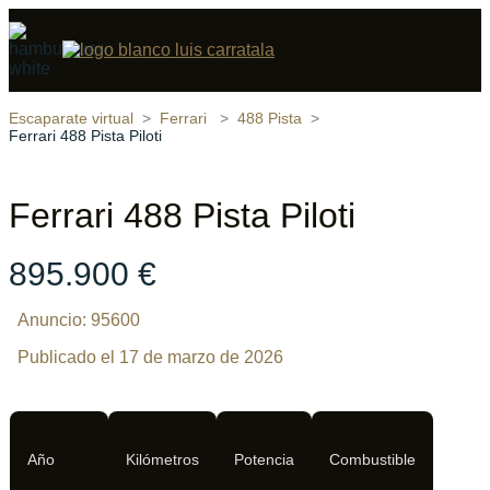
Compartir
26 fotos
‹
›
Escaparate virtual
Ferrari
488 Pista
Ferrari 488 Pista Piloti
Ferrari 488 Pista Piloti
895.900 €
Anuncio: 95600
Publicado el 17 de marzo de 2026
Año
Kilómetros
Potencia
Combustible