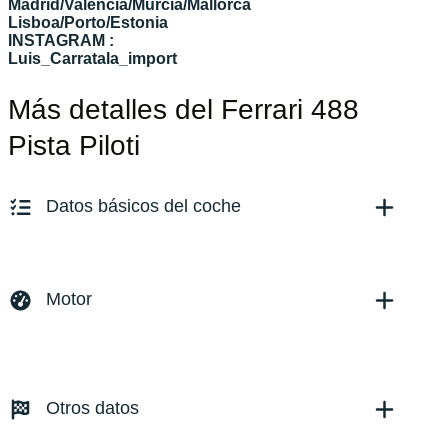
Madrid/Valencia/Murcia/Mallorca
Lisboa/Porto/Estonia
INSTAGRAM :
Luis_Carratala_import
Más detalles del Ferrari 488
Pista Piloti
Datos básicos del coche
Marca y modelo:
Ferrari 488 Pista
Versión:
No especificado
Motor
Fecha de matriculación:
05/2019
Kilómetros:
2028
KM
Combustible: Gasolina
Transmisión:
Automático
Otros datos
Tracción:
N/D
Cilindros:
N/D