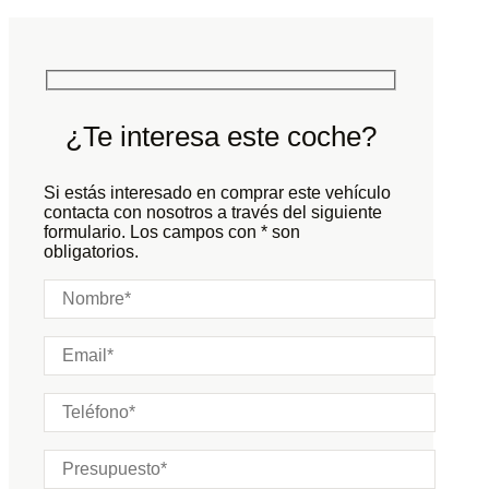
Potencia:
721
CV
Peso:
KG
Marchas:
Consumo:
N/D
L/100 KM
Color:
Plata
Color interior:
Negro
¿Te interesa este coche?
Carrocería:
N/D
Puertas:
Si estás interesado en comprar este vehículo
Plazas:
contacta con nosotros a través del siguiente
formulario. Los campos con * son
obligatorios.