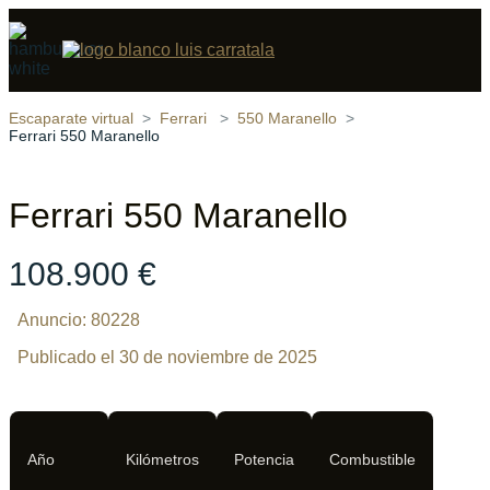
Compartir
15 fotos
‹
›
Escaparate virtual
Ferrari
550 Maranello
Ferrari 550 Maranello
Ferrari 550 Maranello
108.900 €
Anuncio: 80228
Publicado el 30 de noviembre de 2025
Año
Kilómetros
Potencia
Combustible