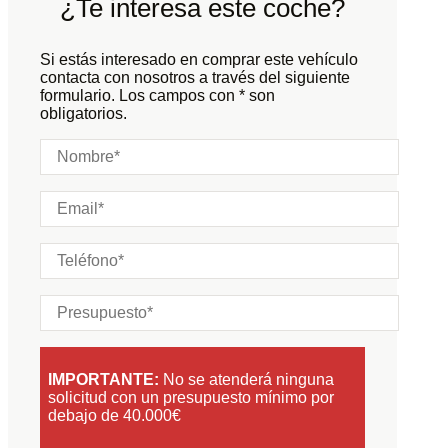
¿Te interesa este coche?
Carrocería:
N/D
Puertas:
Si estás interesado en comprar este vehículo
Plazas:
contacta con nosotros a través del siguiente
formulario. Los campos con * son
obligatorios.
IMPORTANTE:
No se atenderá ninguna
solicitud con un presupuesto mínimo por
debajo de 40.000€