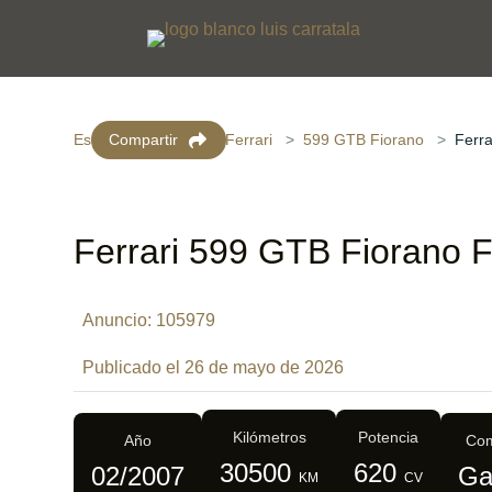
Escaparate virtual
Compartir
Ferrari
599 GTB Fiorano
Ferr
Ferrari 599 GTB Fiorano 
Anuncio: 105979
Publicado el 26 de mayo de 2026
Kilómetros
Potencia
Año
Com
30500
620
02/2007
Ga
KM
CV