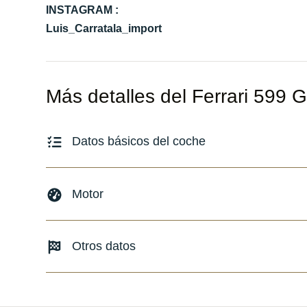
INSTAGRAM :
Luis_Carratala_import
Más detalles del Ferrari 599 
Datos básicos del coche
Marca y modelo:
Ferrari 599 GTB Fiorano
Motor
Versión:
No especificado
Fecha de matriculación:
02/2007
Combustible: Gasolina
Otros datos
Kilómetros:
30500
KM
Transmisión:
Automático
Tracción:
N/D
Peso:
KG
Cilindros:
N/D
Consumo:
N/D
L/100 KM