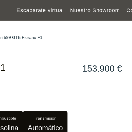
Escaparate virtual
Nuestro Showroom
C
ari 599 GTB Fiorano F1
F1
153.900 €
bustible
Transmisión
solina
Automático