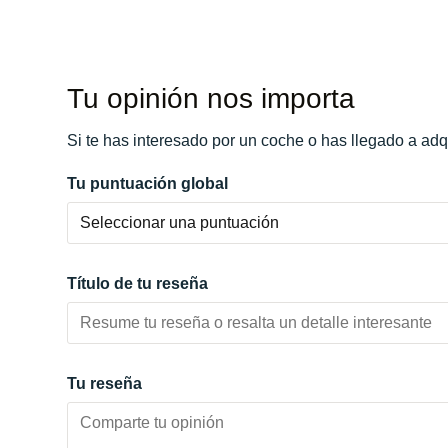
Potencia:
620
CV
Color:
Gris
Marchas:
Color interior:
Rojo
Tu opinión nos importa
Carrocería:
N/D
Puertas:
Si te has interesado por un coche o has llegado a adq
Plazas:
Tu puntuación global
Título de tu reseña
Tu reseña