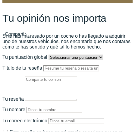
Tu opinión nos importa
Compartir
Si te has interesado por un coche o has llegado a adquirir
uno de nuestros vehículos, nos encantaría que nos contaras
cómo te has sentido y qué tal lo hemos hecho.
Tu puntuación global
Título de tu reseña
Tu reseña
Tu nombre
Tu correo electrónico
Esta reseña se basa en mi propia experiencia y es mi