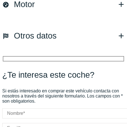
Motor
Versión:
No especificado
Fecha de matriculación:
02/2022
Kilómetros:
37000
KM
Combustible: Gasolina
Otros datos
Transmisión:
Automático
Tracción:
N/D
Cilindros:
N/D
Potencia:
470
CV
Peso:
KG
Marchas:
Consumo:
N/D
L/100 KM
¿Te interesa este coche?
Color:
Verde
Color interior:
Beige
Carrocería:
N/D
Si estás interesado en comprar este vehículo contacta con
Puertas:
nosotros a través del siguiente formulario. Los campos con *
son obligatorios.
Plazas: