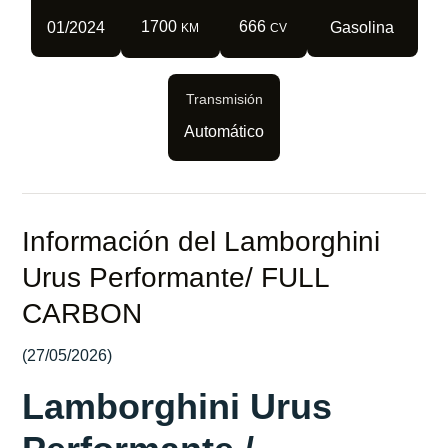
1700
666
01/2024
Gasolina
KM
CV
Transmisión
Automático
Información del Lamborghini
Urus Performante/ FULL
CARBON
(27/05/2026)
Lamborghini Urus