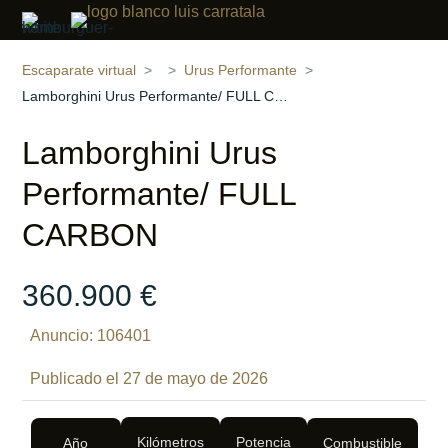
Compartir
18 fotos
‹
›
Escaparate virtual
Urus Performante
Lamborghini Urus Performante/ FULL CARBON
Lamborghini Urus
Performante/ FULL
CARBON
360.900 €
Anuncio: 106401
Publicado el 27 de mayo de 2026
Kilómetros
Potencia
Año
Combustible