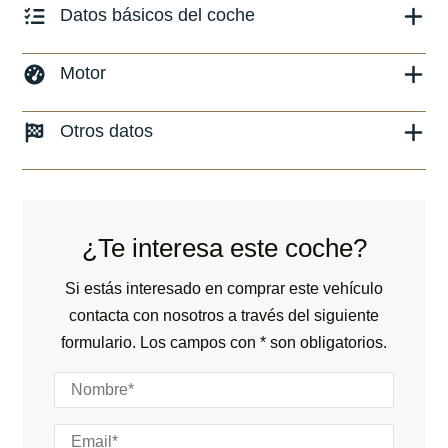
Datos básicos del coche
Marca y modelo:
Urus Performante
Motor
Versión:
No especificado
Combustible: Gasolina
Otros datos
Fecha de matriculación:
01/2024
Transmisión:
Automático
Kilómetros:
1700
KM
Peso:
KG
Tracción:
N/D
Consumo:
N/D
L/100 KM
Cilindros:
N/D
¿Te interesa este coche?
Color:
Blanco
Potencia:
666
CV
Color interior:
Negro
Si estás interesado en comprar este vehículo
Marchas:
contacta con nosotros a través del siguiente
Carrocería:
N/D
formulario. Los campos con * son obligatorios.
Puertas:
Plazas: