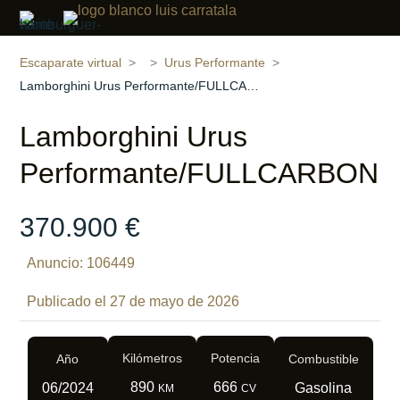
Compartir
13 fotos
‹
›
Escaparate virtual
Urus Performante
Lamborghini Urus Performante/FULLCARBON
Lamborghini Urus
Performante/FULLCARBON
370.900 €
Anuncio: 106449
Publicado el 27 de mayo de 2026
Kilómetros
Potencia
Año
Combustible
890
666
06/2024
Gasolina
KM
CV