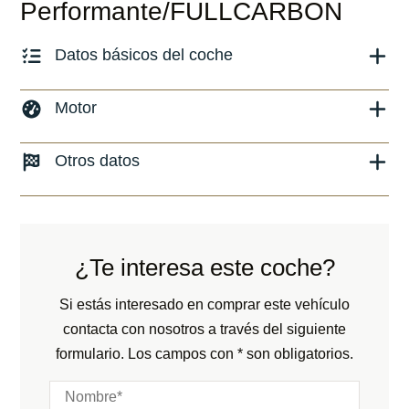
Performante/FULLCARBON
Datos básicos del coche
Marca y modelo:
Urus Performante
Motor
Versión:
No especificado
Combustible: Gasolina
Otros datos
Fecha de matriculación:
06/2024
Transmisión:
Automático
Kilómetros:
890
KM
Peso:
KG
Tracción:
N/D
Consumo:
N/D
L/100 KM
Cilindros:
N/D
¿Te interesa este coche?
Color:
Blanco
Potencia:
666
CV
Color interior:
Negro
Si estás interesado en comprar este vehículo
Marchas:
contacta con nosotros a través del siguiente
Carrocería:
N/D
formulario. Los campos con * son obligatorios.
Puertas:
Plazas: