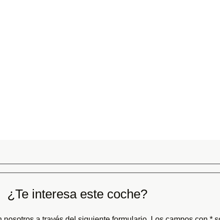
¿Te interesa este coche?
 nosotros a través del siguiente formulario. Los campos con * so