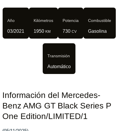
Año
Kilómetros
Potencia
Combustible
03/2021
1950
730
Gasolina
KM
CV
Transmisión
Automático
Información del Mercedes-
Benz AMG GT Black Series P
One Edition/LIMITED/1
(05/11/2025)