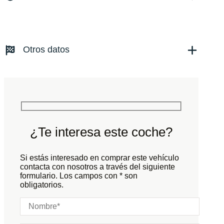
Versión:
No especificado
Fecha de matriculación:
03/2021
Combustible: Gasolina
Kilómetros:
1950
KM
Transmisión:
Automático
Otros datos
Tracción:
N/D
Cilindros:
N/D
Potencia:
730
CV
Peso:
KG
Marchas:
Consumo:
N/D
L/100 KM
Color:
Negro
Color interior:
¿Te interesa este coche?
Carrocería:
N/D
Puertas:
Si estás interesado en comprar este vehículo
Plazas:
contacta con nosotros a través del siguiente
formulario. Los campos con * son
obligatorios.