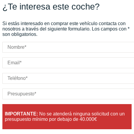
¿Te interesa este coche?
Color:
Negro
Color interior:
Carrocería:
N/D
Si estás interesado en comprar este vehículo contacta con
Puertas:
nosotros a través del siguiente formulario. Los campos con *
son obligatorios.
Plazas:
IMPORTANTE:
No se atenderá ninguna solicitud con un
presupuesto mínimo por debajo de 40.000€