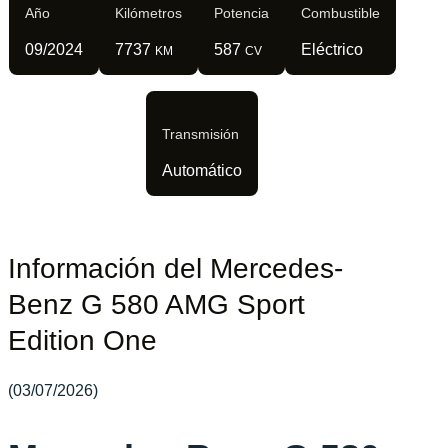
Año
Kilómetros
Potencia
Combustible
09/2024
7737
587
Eléctrico
KM
CV
Transmisión
Automático
Información del Mercedes-
Benz G 580 AMG Sport
Edition One
(03/07/2026)