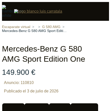
Compartir
15 fotos
‹
›
Escaparate virtual
G 580 AMG
Mercedes-Benz G 580 AMG Sport Edition One
Mercedes-Benz G 580
AMG Sport Edition One
149.900 €
Anuncio: 110810
Publicado el 3 de julio de 2026