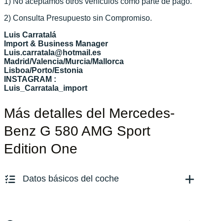
1) No aceptamos otros vehículos como parte de pago.
2) Consulta Presupuesto sin Compromiso.
Luis Carratalá
Import & Business Manager
Luis.carratala@hotmail.es
Madrid/Valencia/Murcia/Mallorca
Lisboa/Porto/Estonia
INSTAGRAM :
Luis_Carratala_import
Más detalles del Mercedes-
Benz G 580 AMG Sport
Edition One
Datos básicos del coche
Marca y modelo:
G 580 AMG