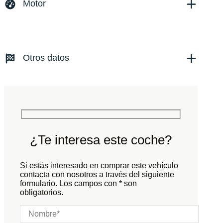
Versión:
No especificado
Motor
Fecha de matriculación:
09/2024
Kilómetros:
7737
KM
Combustible: Eléctrico
Transmisión:
Automático
Otros datos
Tracción:
N/D
Cilindros:
N/D
Potencia:
587
CV
Peso:
KG
Marchas:
Consumo:
N/D
L/100 KM
Color:
Blanco
Color interior:
Gris
¿Te interesa este coche?
Carrocería:
N/D
Puertas:
Si estás interesado en comprar este vehículo
Plazas:
contacta con nosotros a través del siguiente
formulario. Los campos con * son
obligatorios.