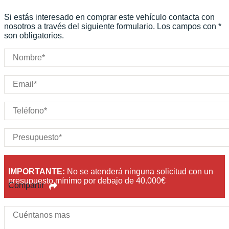
Carrocería:
N/D
Si estás interesado en comprar este vehículo contacta con
Puertas:
nosotros a través del siguiente formulario. Los campos con *
son obligatorios.
Plazas:
IMPORTANTE:
No se atenderá ninguna solicitud con un
presupuesto mínimo por debajo de 40.000€
Compartir