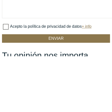
Acepto la política de privacidad de datos
+ info
Tu opinión nos importa
Si te has interesado por un coche o has llegado a adquirir
uno de nuestros vehículos, nos encantaría que nos contaras
cómo te has sentido y qué tal lo hemos hecho.
Tu puntuación global
Título de tu reseña